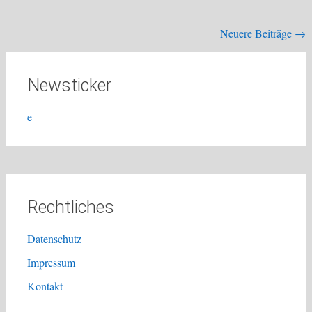
Beitragsnavigation
Neuere Beiträge
→
Newsticker
TCO LK
Rechtliches
Datenschutz
Impressum
Kontakt