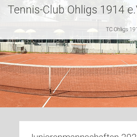
Zum
Tennis-Club Ohligs 1914 e.
Inhalt
springen
TC Ohligs 191