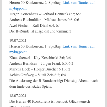
Herren 50 Konkurrenz 2. Spieltag:
Link zum Turnier auf
mybigpoint
Jürgen Kortenhaus – Gerhard Benneck 6:2; 6:2
Andreas Buchmüller – Michael James 0:6; 0:6
Axel Fischer – Ralf Diehl 6:4; 6:4
Die B-Runde ist ausgelost und terminiert
19.07.2021
Herren 50 Konkurrenz 1. Spieltag:
Link zum Turnier auf
mybigpoint
Klaus Stenzel – Kay Koschinski 2:6; 3:6
Andreas Berndsen – Jürgen Frank 6:0; 6:2
Markus Hock – Holger Büscher 6:1; 6:2
Achim Grafweg – Vitali Zeis 6:2; 6:4
Die Auslosung der B-Runde erfolgt Dienstag Abend, nach
dem Ende des letztes Spiels.
18.07.2021
Die Herren 40 Konkurrenz ist beendet. Glückwunsch
allen Siegern: