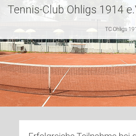
Zum
Tennis-Club Ohligs 1914 e.
Inhalt
springen
TC Ohligs 191