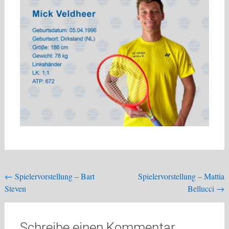
Beitragsnavigation
←
Spielervorstellung – Bart
Spielervorstellung – Mattia
Steven
Bellucci
→
Schreibe einen Kommentar