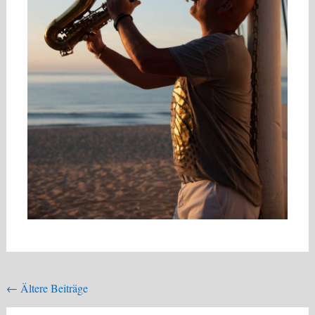
Beitragsnavigation
←
Ältere Beiträge