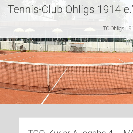
Zum
Tennis-Club Ohligs 1914 e.
Inhalt
springen
TC Ohligs 191