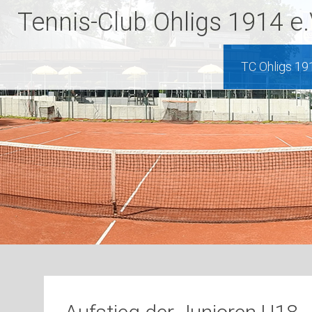
Zum
Tennis-Club Ohligs 1914 e.
Inhalt
springen
TC Ohligs 191